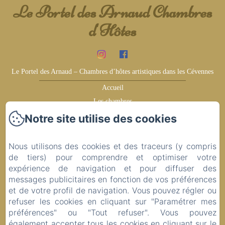
Le Portel des Arnaud Chambres
d'Hôtes
Le Portel des Arnaud – Chambres d’hôtes artistiques dans les Cévennes
Accueil
Les chambres
Témoignages
Notre site utilise des cookies
Gagnez plus
Les environs
Nous utilisons des cookies et des traceurs (y compris
Idées de visite
de tiers) pour comprendre et optimiser votre
expérience de navigation et pour diffuser des
Contact
messages publicitaires en fonction de vos préférences
Politique de confidentialité
et de votre profil de navigation. Vous pouvez régler ou
Informations légales
refuser les cookies en cliquant sur "Paramétrer mes
Informations sur les cookies
préférences" ou "Tout refuser". Vous pouvez
également accepter tous les cookies en cliquant sur le