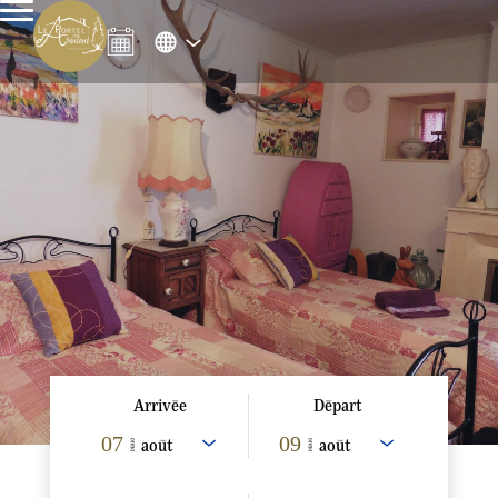
Arrivée
Départ
07
09
/ août
/ août