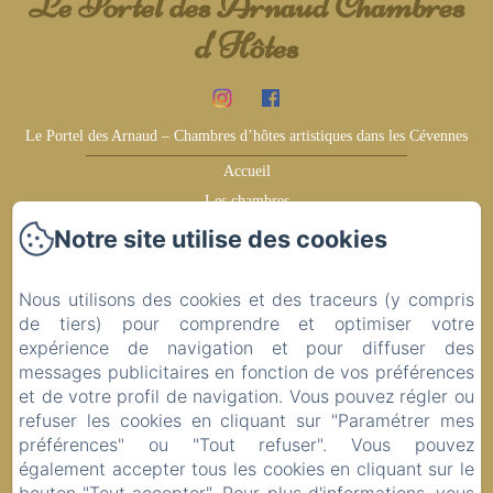
Le Portel des Arnaud Chambres
d'Hôtes
Le Portel des Arnaud – Chambres d’hôtes artistiques dans les Cévennes
Accueil
Les chambres
Témoignages
Notre site utilise des cookies
Gagnez plus
Les environs
Nous utilisons des cookies et des traceurs (y compris
Idées de visite
de tiers) pour comprendre et optimiser votre
expérience de navigation et pour diffuser des
Contact
messages publicitaires en fonction de vos préférences
Politique de confidentialité
et de votre profil de navigation. Vous pouvez régler ou
Informations légales
refuser les cookies en cliquant sur "Paramétrer mes
Informations sur les cookies
préférences" ou "Tout refuser". Vous pouvez
également accepter tous les cookies en cliquant sur le