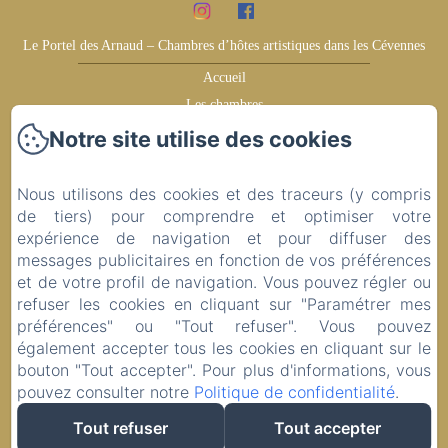
Le Portel des Arnaud – Chambres d’hôtes artistiques dans les Cévennes
Accueil
Les chambres
Témoignages
Notre site utilise des cookies
Gagnez plus
Les environs
Nous utilisons des cookies et des traceurs (y compris
Idées de visite
de tiers) pour comprendre et optimiser votre
expérience de navigation et pour diffuser des
Contact
messages publicitaires en fonction de vos préférences
Politique de confidentialité
et de votre profil de navigation. Vous pouvez régler ou
Informations légales
refuser les cookies en cliquant sur "Paramétrer mes
Informations sur les cookies
préférences" ou "Tout refuser". Vous pouvez
également accepter tous les cookies en cliquant sur le
bouton "Tout accepter". Pour plus d'informations, vous
Conditions Générales de Vente
pouvez consulter notre
Politique de confidentialité
.
Tout refuser
Tout accepter
EN
FR