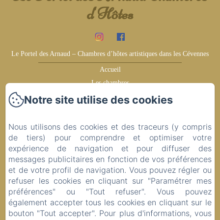
d'Hôtes
Le Portel des Arnaud – Chambres d’hôtes artistiques dans les Cévennes
Accueil
Les chambres
Témoignages
Notre site utilise des cookies
Gagnez plus
Les environs
Nous utilisons des cookies et des traceurs (y compris
Idées de visite
de tiers) pour comprendre et optimiser votre
expérience de navigation et pour diffuser des
Contact
messages publicitaires en fonction de vos préférences
Politique de confidentialité
et de votre profil de navigation. Vous pouvez régler ou
Informations légales
refuser les cookies en cliquant sur "Paramétrer mes
Informations sur les cookies
préférences" ou "Tout refuser". Vous pouvez
également accepter tous les cookies en cliquant sur le
bouton "Tout accepter". Pour plus d'informations, vous
Conditions Générales de Vente