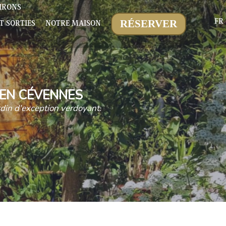
IRONS
FR
RÉSERVER
T SORTIES
NOTRE MAISON
EN CÉVENNES
rdin d'exception verdoyant.