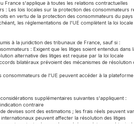
 du France s'applique à toutes les relations contractuelles
 : Les lois locales sur la protection des consommateurs re
droits en vertu de la protection des consommateurs du pays 
héant, les réglementations de l'UE complètent la loi locale
oumis à la juridiction des tribunaux de France, sauf si :
nsommateurs : Exigent que les litiges soient entendus dans 
ution alternative des litiges est requise par la loi locale
ccords bilatéraux prévoient des mécanismes de résolution de
es consommateurs de l'UE peuvent accéder à la plateforme 
s considérations supplémentaires suivantes s'appliquent :
indication contraire
 devises sont des estimations ; les frais réels peuvent var
s internationaux peuvent affecter la résolution des litiges
peuvent contacter leur ambassade/consulat pour obtenir de l