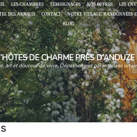
IL
LES CHAMBRES
TÉMOIGNAGES
NOS OFFRES
LES ENV
RTEL DES ARNAUD
CONTACT
NOTRE VILLAGE, RANDONNÉES E
BLOG
’HÔTES DE CHARME PRÈS D’ANDUZE 
re, art et douceur de vivre, Dépaysement garanti dans un ja
es