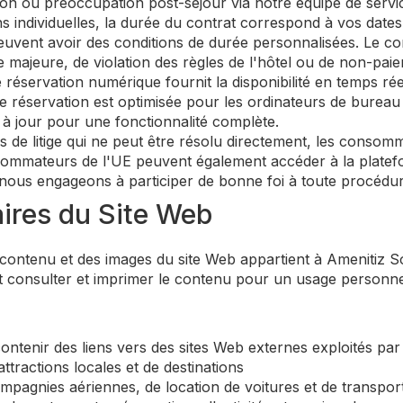
on ou préoccupation post-séjour via notre équipe de servic
s individuelles, la durée du contrat correspond à vos date
peuvent avoir des conditions de durée personnalisées. Le co
e majeure, de violation des règles de l'hôtel ou de non-pai
éservation numérique fournit la disponibilité en temps réel
 réservation est optimisée pour les ordinateurs de bureau 
 à jour pour une fonctionnalité complète.
 de litige qui ne peut être résolu directement, les consom
sommateurs de l'UE peuvent également accéder à la platefor
 nous engageons à participer de bonne foi à toute procédur
ires du Site Web
contenu et des images du site Web appartient à Amenitiz S
t consulter et imprimer le contenu pour un usage personnel
ntenir des liens vers des sites Web externes exploités par de
attractions locales et de destinations
ompagnies aériennes, de location de voitures et de transp