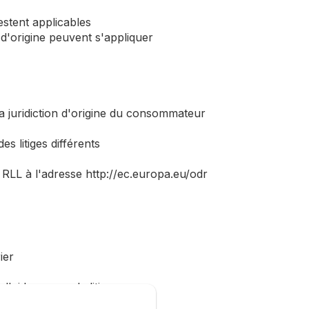
stent applicables
d'origine peuvent s'appliquer
la juridiction d'origine du consommateur
s litiges différents
RLL à l'adresse http://ec.europa.eu/odr
ier
'aide en cas de litige