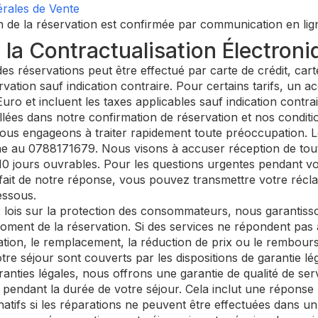
rales de Vente
 de la réservation est confirmée par communication en lign
la Contractualisation Électroni
s réservations peut être effectué par carte de crédit, car
rvation sauf indication contraire. Pour certains tarifs, un 
Euro et incluent les taxes applicables sauf indication contrai
lées dans notre confirmation de réservation et nos conditi
us engageons à traiter rapidement toute préoccupation. L
e au 0788171679. Nous visons à accuser réception de toute
0 jours ouvrables. Pour les questions urgentes pendant vo
isfait de notre réponse, vous pouvez transmettre votre récl
essous.
ois sur la protection des consommateurs, nous garantiss
ment de la réservation. Si des services ne répondent pas à 
tion, le remplacement, la réduction de prix ou le rembour
otre séjour sont couverts par les dispositions de garantie lég
anties légales, nous offrons une garantie de qualité de ser
 pendant la durée de votre séjour. Cela inclut une répons
tifs si les réparations ne peuvent être effectuées dans un