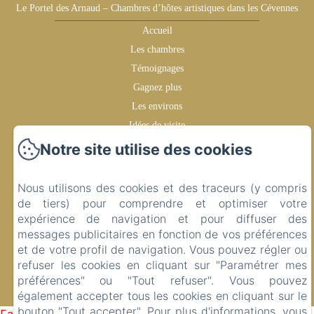
Le Portel des Arnaud – Chambres d’hôtes artistiques dans les Cévennes
Accueil
Les chambres
Témoignages
Gagnez plus
Les environs
Idées de visite
Contact
Notre site utilise des cookies
Politique de confidentialité
Informations légales
Nous utilisons des cookies et des traceurs (y compris
Informations sur les cookies
de tiers) pour comprendre et optimiser votre
expérience de navigation et pour diffuser des
messages publicitaires en fonction de vos préférences
Conditions Générales de Vente
et de votre profil de navigation. Vous pouvez régler ou
refuser les cookies en cliquant sur "Paramétrer mes
préférences" ou "Tout refuser". Vous pouvez
EN
FR
également accepter tous les cookies en cliquant sur le
Créé par Amenitiz
bouton "Tout accepter". Pour plus d'informations, vous